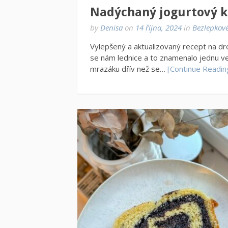
Nadýchaný jogurtový k
by
Denisa
on
14 října, 2024
in
Bezlepkové
Vylepšený a aktualizovaný recept na dr
se nám lednice a to znamenalo jednu v
mrazáku dřív než se…
[Continue Readin